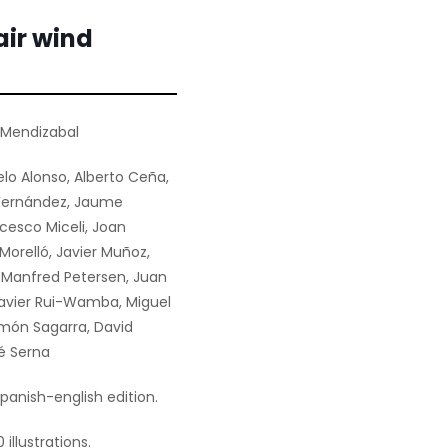
air wind
Mendizabal
lo Alonso, Alberto Ceña,
 Fernández, Jaume
cesco Miceli, Joan
Morelló, Javier Muñoz,
 Manfred Petersen, Juan
Javier Rui-Wamba, Miguel
amón Sagarra, David
sé Serna
Spanish-english edition.
 illustrations.